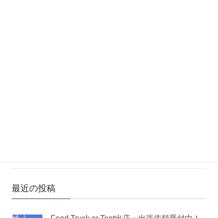
2020年6月25日
お知らせ
ネットショップ販売準備中！
kirra.jpでは、インターネットショッピングを準備中です。また
改めてご案内しますので、よろしくお願いいたします！
2020年5月22日
お知らせ
キラグループ公式サイト開設！
『ゲストハウスきら家』『居酒屋きら家』『kirra point』
『kirra+バンビーノ』を運営するキラグループの公式サイトがオ
ープンしました。
最近の投稿